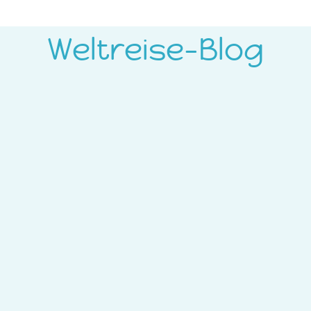
Weltreise-Blog
wie wir denn unterwegs auf unserer Weltreise eigentlich wohnen
sreich. Wir suchen uns ganz bewusst immer wieder neue Unterkünf