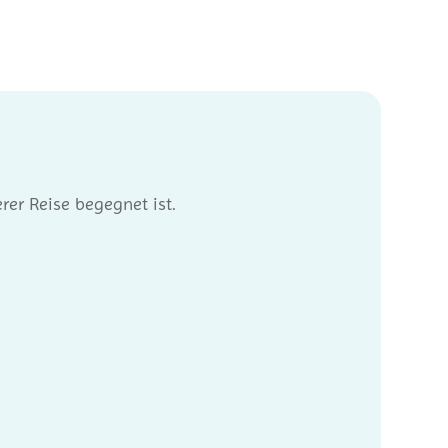
rer Reise begegnet ist.
t haben, mussten wir uns...