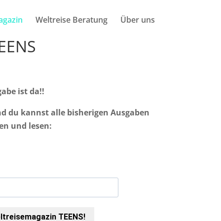
agazin
Weltreise Beratung
Über uns
TEENS
abe ist da!!
nd du kannst alle bisherigen Ausgaben
en und lesen:
eltreisemagazin TEENS!