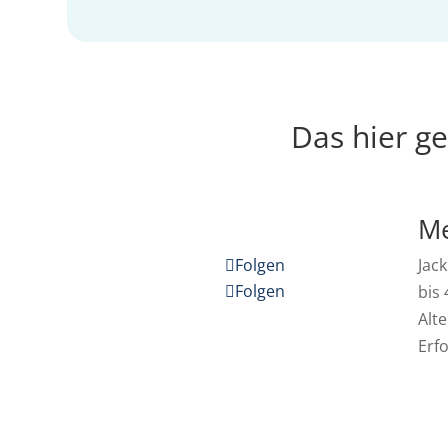
Das hier g
Me
Folgen
Jac
Folgen
bis
Alte
Erf